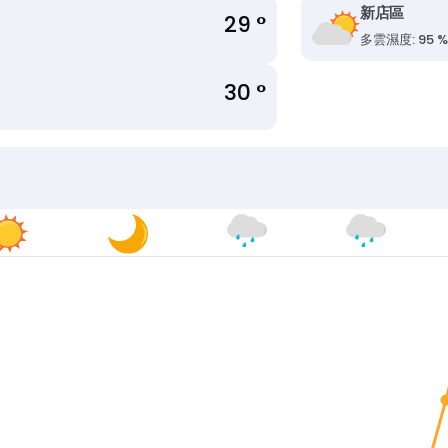
新店區
29 °
多雲
濕度: 95 
30 °