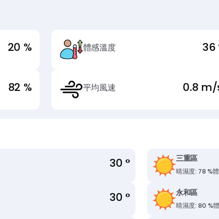
20 %
36 
體感溫度
82 %
0.8 m/
平均風速
三重區
30 °
晴
濕度: 78 %
體
永和區
30 °
晴
濕度: 80 %
體