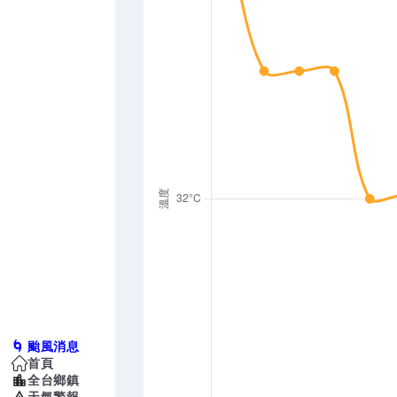
🌀 颱風消息
首頁
全台鄉鎮
天氣警報