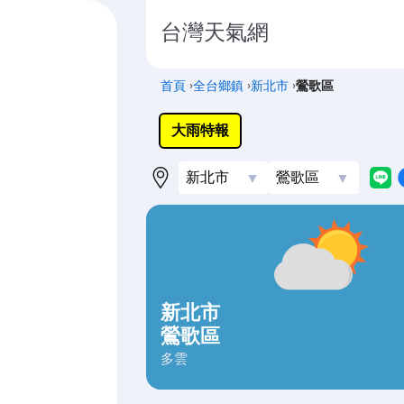
台灣天氣網
首頁
›
全台鄉鎮
›
新北市
›
鶯歌區
大雨特報
26-34 °
 °
新北市
08/07 星期五
08/08 星期六
鶯歌區
多雲短暫陣雨
陰時多雲陣雨
多雲