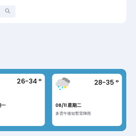
26-34 °
28-35 °
期一
08/11 星期二
0
多雲午後短暫雷陣雨