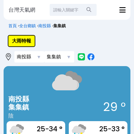
台灣天氣網
站內搜尋
首頁
›
全台鄉鎮
›
南投縣
›
集集鎮
大雨特報
南投縣
29 °
集集鎮
陰
5-34 °
25-33 °
25-3