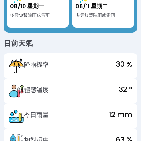
08/11 星期二
08/12 星期三
雷雨
多雲短暫陣雨或雷雨
多雲短暫陣雨或雷雨
目前天氣
30 %
降雨機率
32 °
體感溫度
12 mm
今日雨量
63 %
相對濕度