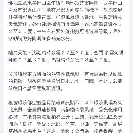
部地區及東半部山區午後有局部短暫雷陣雨，西半部山
區及南部近山區平地有局部大雨發生的機率，對流發展
旺盛時容易伴隨雷擊、強陣風及溪水暴漲，午後請留意
天氣變化，外出建議攜帶雨具備用；各地高溫普遍在３
２至３５度，中午左右紫外線指數可達過量等級，戶外
活動請做好防曬並多補充水分。
離島天氣：澎湖晴時多雲２７至３２度，金門 多雲短暫
陣雨２７至３２度，馬祖晴時多雲２８至３２度。
位於琉球東方海面的熱帶性低氣壓，有發展為輕度颱風
的趨勢，明後兩天將通過日本九州、四國、本州，若要
前往日本請留意航班資訊。
根據環境部空氣品質預報資訊顯示：４日環境風場為東
北東風，全臺風速較弱，污染物稍易累積，受光化作用
影響，午後臭氧濃度稍易上升；宜蘭、花東空品區及澎
湖為「良好」等級；北部、竹苗、中部、雲嘉南、高屏
空品區及馬祖為「普通」等級；金門為「橘色提醒」等